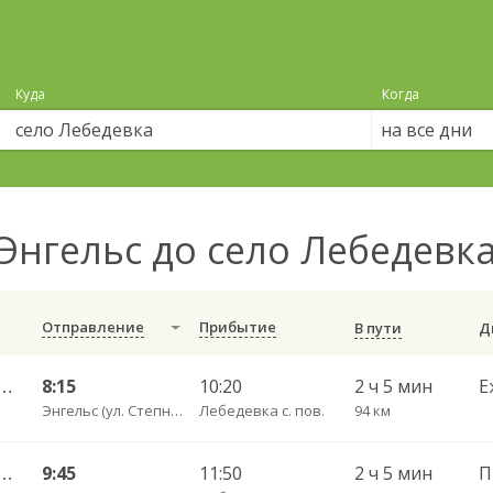
Куда
Когда
на все дни
Энгельс до село Лебедевк
Отправление
Прибытие
В пути
ьный ул им Пугачева 179 А — Красный Кут (ул Рабочая 125 А) 622
8:15
10:20
2 ч 5 мин
Е
Энгельс (ул. Степная 122А)
Лебедевка с. пов.
94 км
ьный ул им Пугачева 179 А — Красный Кут (ул Рабочая 125 А) 622
9:45
11:50
2 ч 5 мин