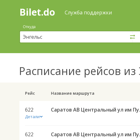
Bilet.do
—
Bilet.do
Поиск
Служба поддержки
и
покупка
Откуда
билетов
на
автобус
онлайн
Расписание рейсов
из 
Рейс
Название маршрута
622
Саратов АВ Централ
Детали
622
Саратов АВ Централ