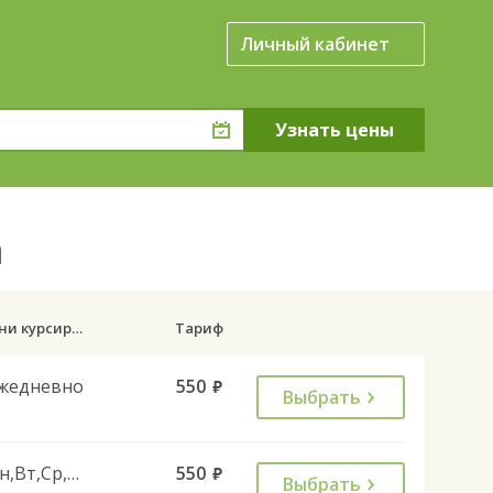
Личный кабинет
а
Дни курсирования
Тариф
жедневно
550
руб.
Выбрать
Пн,Вт,Ср,Чт,Пт,Сб
550
руб.
Выбрать