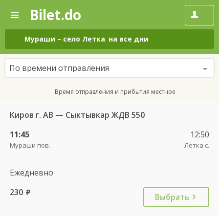
Bilet.do
—
Bilet.do
Поиск
и
покупка
Мураши
–
село Летка
на все дни
билетов
на
автобус
По времени отправления
онлайн
Время отправления и прибытия местное
Киров г. АВ — Сыктывкар ЖДВ 550
11:45
12:50
Мураши пов.
Летка с.
Ежедневно
230
руб.
Выбрать