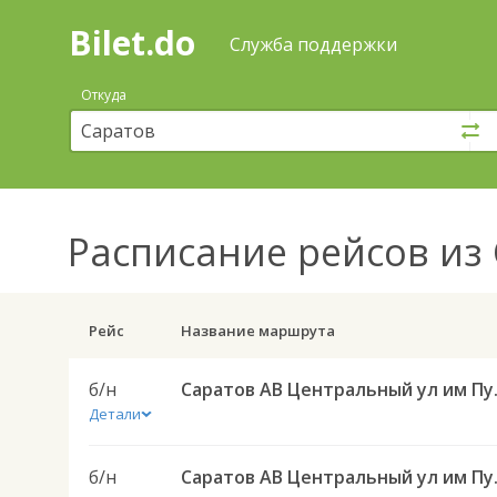
Bilet.do
—
Bilet.do
Поиск
Служба поддержки
и
покупка
Откуда
билетов
на
автобус
онлайн
Расписание рейсов
из 
Рейс
Название маршрута
б/н
Саратов АВ Цен
Детали
б/н
Саратов АВ Цен