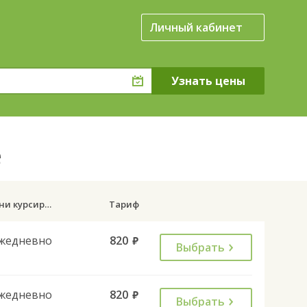
Личный кабинет
е
Дни курсирования
Тариф
жедневно
820
руб.
Выбрать
жедневно
820
руб.
Выбрать