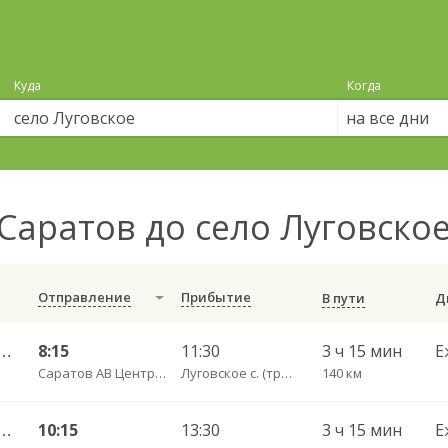
Куда
Когда
на все дни
Саратов до село Луговско
Отправление
Прибытие
В пути
тральный ул им Пугачева 179 А — Старая Полтавка
8:15
11:30
3 ч 15 мин
Е
Саратов АВ Центральный (ул. им. Пугачева, 179 А)
Луговское с. (трасса Ровное-Старая Полтавка) пов.
140 км
тральный ул им Пугачева 179 А — Старая Полтавка
10:15
13:30
3 ч 15 мин
Е