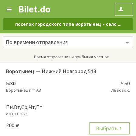
Bilet.do
—
Bilet.do
Поиск
и
покупка
поселок городского типа Воротынец
–
село Львово
билетов
на
автобус
По времени отправления
онлайн
Время отправления и прибытия местное
Воротынец — Нижний Новгород 513
5:30
5:50
Воротынец пгт АВ
Львово с.
Пн,Вт,Ср,Чт,Пт
с 03.11.2025
200
руб.
Выбрать