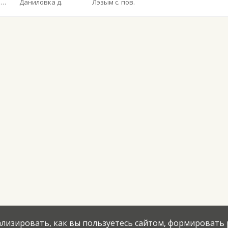
Общество с ограниченной ответственностью «Ухтинское автотранспортное предприятие»
Даниловка д.
Лэзым с. пов.
нализировать, как вы пользуетесь сайтом, формировать