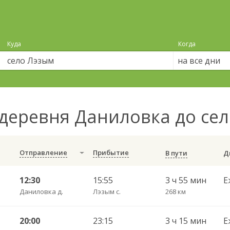
Куда
Когда
на все дни
деревня Даниловка до се
Отправление
Прибытие
В пути
12:30
15:55
3 ч 55 мин
Е
Даниловка д.
Лэзым с.
268 км
20:00
23:15
3 ч 15 мин
Е