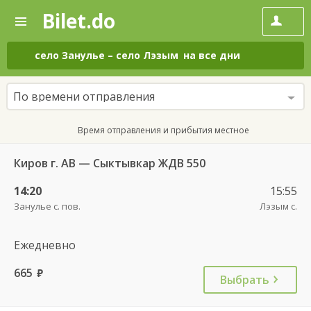
Bilet.do
—
Bilet.do
Поиск
и
покупка
село Занулье
–
село Лэзым
на все дни
билетов
на
автобус
По времени отправления
онлайн
Время отправления и прибытия местное
Киров г. АВ — Сыктывкар ЖДВ 550
14:20
15:55
Занулье с. пов.
Лэзым с.
Ежедневно
665
руб.
Выбрать