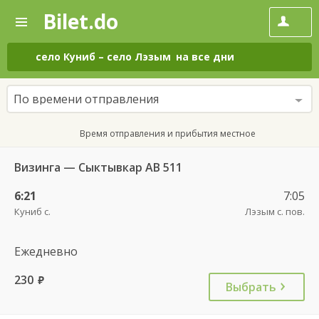
Bilet.do
—
Bilet.do
Поиск
и
покупка
село Куниб
–
село Лэзым
на все дни
билетов
на
автобус
По времени отправления
онлайн
Время отправления и прибытия местное
Визинга — Сыктывкар АВ 511
6:21
7:05
Куниб с.
Лэзым с. пов.
Ежедневно
230
руб.
Выбрать