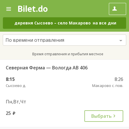
Bilet.do
—
Bilet.do
Поиск
и
покупка
деревня Сысоево
–
село Макарово
на все дни
билетов
на
автобус
По времени отправления
онлайн
Время отправления и прибытия местное
Северная Ферма — Вологда АВ 406
8:15
8:26
Сысоево д.
Макарово с. пов.
Пн,Вт,Чт
25
руб.
Выбрать