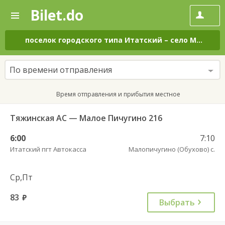
Bilet.do
—
Bilet.do
Поиск
и
покупка
поселок городского типа Итатский
–
село Малопичугино (Обухово)
билетов
на
автобус
По времени отправления
онлайн
Время отправления и прибытия местное
Тяжинская АС — Малое Пичугино 216
6:00
7:10
Итатский пгт Автокасса
Малопичугино (Обухово) с.
Ср,Пт
83
руб.
Выбрать