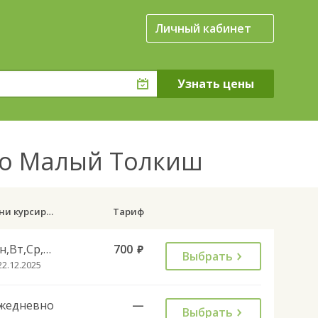
Личный кабинет
ло Малый Толкиш
Дни курсирования
Тариф
Пн,Вт,Ср,Чт,Пт,Вс
700
руб.
Выбрать
22.12.2025
жедневно
—
Выбрать