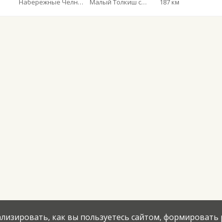
Набережные Челны АВ
Малый Толкиш с. пов.
187 км
нализировать, как вы пользуетесь сайтом, формировать