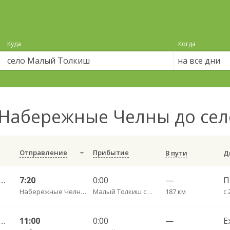
Куда
Когда
на все дни
Набережные Челны до се
Отправление
Прибытие
В пути
е Челны АВ — Чистополь АВ 619РТ
7:20
0:00
—
Набережные Челны АВ
Малый Толкиш с. пов.
187 км
с 
е Челны АВ — Чистополь АВ 619РТ
11:00
0:00
—
Е