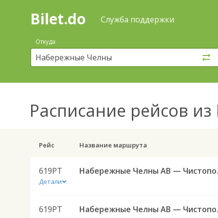
Bilet.do
—
Bilet.do
Поиск
Служба поддержки
и
покупка
Откуда
билетов
на
автобус
онлайн
Расписание рейсов
из 
Рейс
Название маршрута
619РТ
Набережны
Детали
619РТ
Набережны