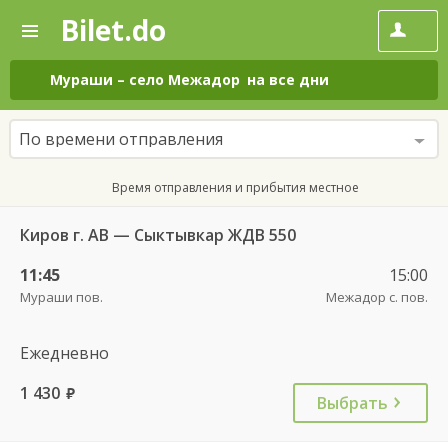
Bilet.do
—
Bilet.do
Поиск
и
покупка
Мураши
–
село Межадор
на все дни
билетов
на
автобус
По времени отправления
онлайн
Время отправления и прибытия местное
Киров г. АВ — Сыктывкар ЖДВ 550
11:45
15:00
Мураши пов.
Межадор с. пов.
Ежедневно
1 430
руб.
Выбрать