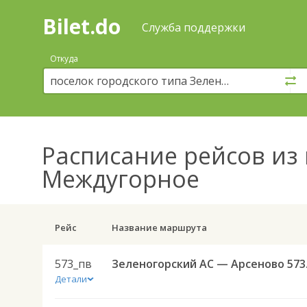
Bilet.do
—
Bilet.do
Поиск
Служба поддержки
и
покупка
Откуда
билетов
на
автобус
онлайн
Расписание рейсов
из 
Междугорное
Рейс
Название маршрута
573_пв
Зелен
Детали