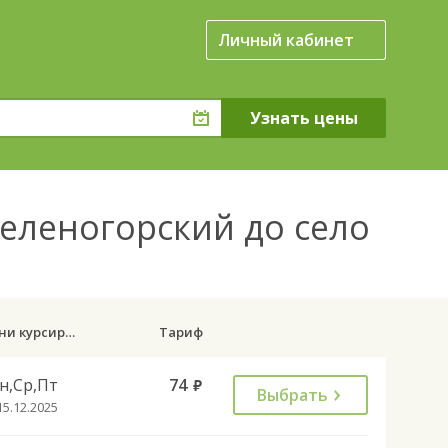
Личный кабинет
Зеленогорский до село
Дни курсирования
Тариф
н,Ср,Пт
74
руб.
Выбрать
15.12.2025