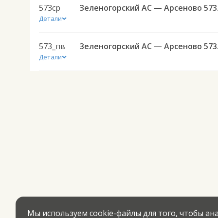
573ср
Зелен
Детали
573_пв
Зелен
Детали
Мы используем cookie-файлы для того, чтобы а