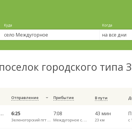
Куда
Когда
на все дни
поселок городского типа 
Отправление
Прибытие
В пути
огорский АС — Арсеново 573_пв
6:25
7:08
43 мин
П
Зеленогорский пгт АС
Междугорное с. (Междугорка) пов.
23 км
с 