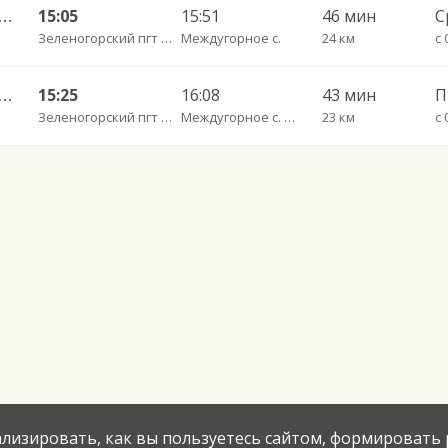
огорский АС — Арсеново 573ср
15:05
15:51
46 мин
С
Зеленогорский пгт АС
Междугорное с.
24 км
с 
огорский АС — Арсеново 573_пв
15:25
16:08
43 мин
П
Зеленогорский пгт АС
Междугорное с. (Междугорка) пов.
23 км
с 
нализировать, как вы пользуетесь сайтом, формировать