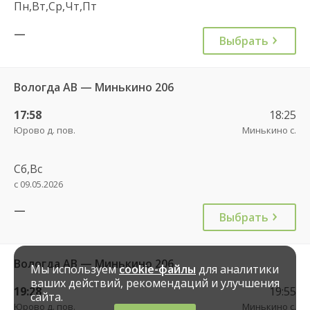
Пн,Вт,Ср,Чт,Пт
—
Выбрать
Вологда АВ — Минькино 206
17:58
18:25
Юрово д. пов.
Минькино с.
Сб,Вс
с 09.05.2026
—
Выбрать
Вологда АВ — Минькино 206
Мы используем
cookie-файлы
для аналитики
ваших действий, рекомендаций и улучшения
19:28
19:55
сайта.
Юрово д. пов.
Минькино с.