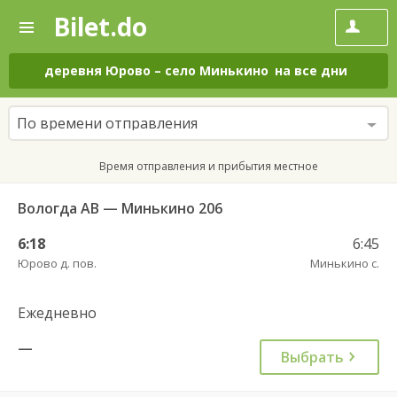
Bilet.do
—
Bilet.do
Поиск
и
покупка
деревня Юрово
–
село Минькино
на все дни
билетов
на
автобус
По времени отправления
онлайн
Время отправления и прибытия местное
Вологда АВ — Минькино 206
6:18
6:45
Юрово д. пов.
Минькино с.
Ежедневно
—
Выбрать