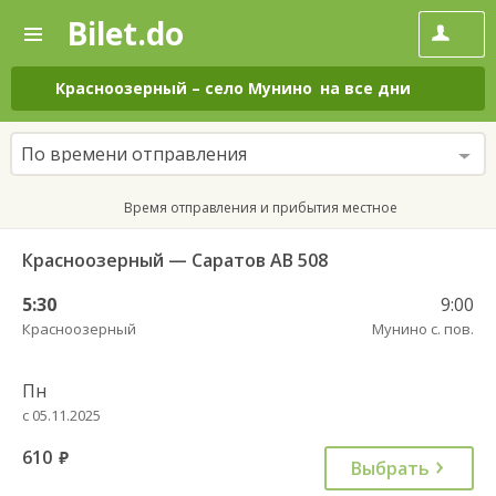
Bilet.do
—
Bilet.do
Поиск
и
покупка
Красноозерный
–
село Мунино
на все дни
билетов
на
автобус
По времени отправления
онлайн
Время отправления и прибытия местное
Красноозерный — Саратов АВ 508
5:30
9:00
Красноозерный
Мунино с. пов.
Пн
с 05.11.2025
610
руб.
Выбрать