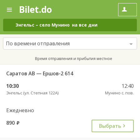
Bilet.do
—
Bilet.do
Поиск
и
покупка
Энгельс
–
село Мунино
на все дни
билетов
на
автобус
По времени отправления
онлайн
Время отправления и прибытия местное
Саратов АВ — Ершов-2 614
10:30
12:40
Энгельс (ул. Степная 122А)
Мунино с. пов.
Ежедневно
890
руб.
Выбрать