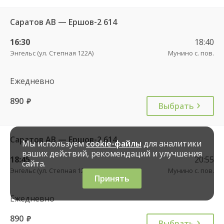
Саратов АВ — Ершов-2 614
16:30
18:40
Энгельс (ул. Степная 122А)
Мунино с. пов.
Ежедневно
890
руб.
Выбрать
Саратов АВ — Ершов-2 614
Мы используем
cookie-файлы
для аналитики
ваших действий, рекомендаций и улучшения
18:45
20:55
сайта.
Энгельс (ул. Степная 122А)
Мунино с. пов.
Принять
Ежедневно
890
руб.
Выбрать