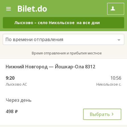
Bilet.do
—
Bilet.do
Поиск
и
покупка
Лысково
–
село Никольское
на все дни
билетов
на
автобус
По времени отправления
онлайн
Время отправления и прибытия местное
Нижний Новгород — Йошкар-Ола 8312
9:20
10:56
Лысково АС
Никольское с.
Через день
498
руб.
Выбрать