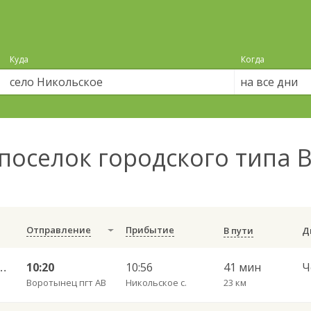
Куда
Когда
на все дни
поселок городского типа 
Отправление
Прибытие
В пути
род — Йошкар-Ола 8312
10:20
10:56
41 мин
Воротынец пгт АВ
Никольское с.
23 км