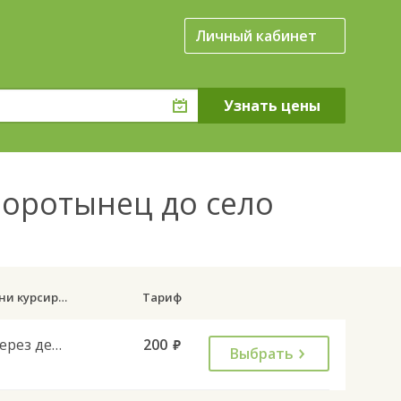
Личный кабинет
Воротынец до село
Дни курсирования
Тариф
Через день
200
руб.
Выбрать