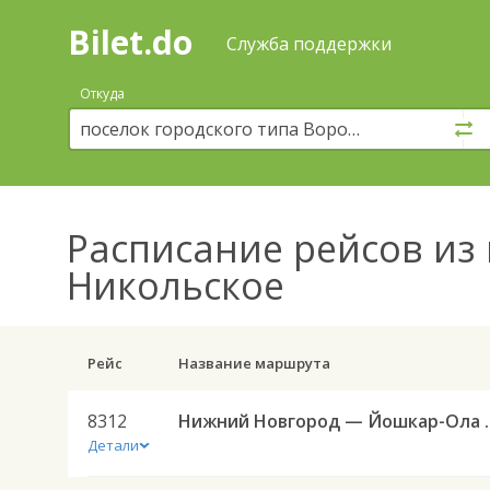
Bilet.do
—
Bilet.do
Поиск
Служба поддержки
и
покупка
Откуда
билетов
на
автобус
онлайн
Расписание рейсов
из 
Никольское
Рейс
Название маршрута
8312
Нижний Новго
Детали