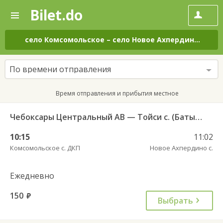
Bilet.do
—
Bilet.do
Поиск
и
покупка
село Комсомольское
–
село Новое Ахпердино
на вс
билетов
на
автобус
По времени отправления
онлайн
Время отправления и прибытия местное
Чебоксары Центральный АВ — Тойси с. (Батырево) 526
10:15
11:02
Комсомольское с. ДКП
Новое Ахпердино с.
Ежедневно
150
руб.
Выбрать