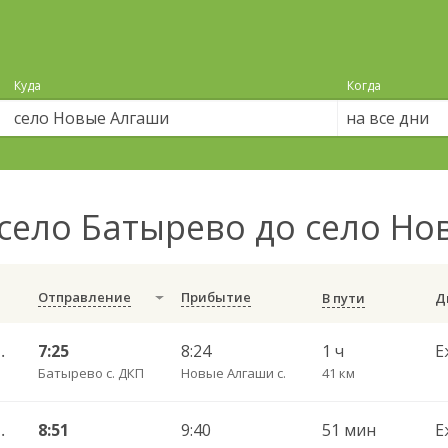
Куда
Когда
на все дни
село Батырево до село Н
Отправление
Прибытие
В пути
Центральный АВ 6408
7:25
8:24
1 ч
Е
Батырево с. ДКП
Новые Алгаши с.
41 км
) ч/з Батырево с. ДКП 5843
8:51
9:40
51 мин
Е