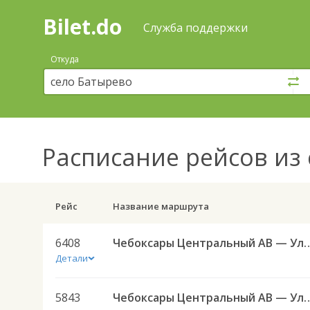
Bilet.do
—
Bilet.do
Поиск
Служба поддержки
и
покупка
Откуда
билетов
на
автобус
онлайн
Расписание рейсов
из 
Рейс
Название маршрута
6408
Чебоксары Центральный АВ — Ульяновск 
Детали
5843
Чебоксары Центральный АВ — Ульяновск (Новый город