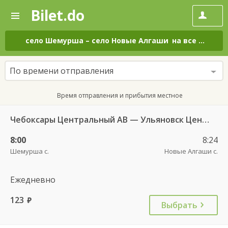
Bilet.do
—
Bilet.do
Поиск
и
покупка
село Шемурша
–
село Новые Алгаши
на все дни
билетов
на
автобус
По времени отправления
онлайн
Время отправления и прибытия местное
Чебоксары Центральный АВ — Ульяновск Центральный АВ 6408
8:00
8:24
Шемурша с.
Новые Алгаши с.
Ежедневно
123
руб.
Выбрать