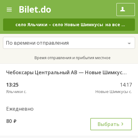
Bilet.do
—
Bilet.do
Поиск
и
покупка
село Яльчики
–
село Новые Шимкусы
на все дни
билетов
на
автобус
По времени отправления
онлайн
Время отправления и прибытия местное
Чебоксары Центральный АВ — Новые Шимкусы с. (Яльчикский район) 653
13:25
14:17
Яльчики с.
Новые Шимкусы с.
Ежедневно
80
руб.
Выбрать