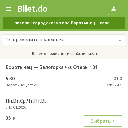
Bilet.do
—
Bilet.do
Поиск
и
покупка
поселок городского типа Воротынец
–
село Осинки
билетов
на
автобус
По времени отправления
онлайн
Время отправления и прибытия местное
Воротынец — Белогорка ч/з Отары 101
5:30
0:00
Воротынец пгт АВ
Осинки с.
Пн,Вт,Ср,Чт,Пт,Вс
с 15.01.2026
35
руб.
Выбрать