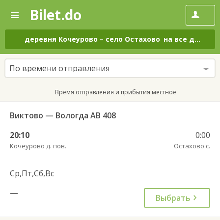
Bilet.do
—
Bilet.do
Поиск
и
покупка
деревня Кочеурово
–
село Остахово
на все дни
билетов
на
автобус
По времени отправления
онлайн
Время отправления и прибытия местное
Виктово — Вологда АВ 408
20:10
0:00
Кочеурово д. пов.
Остахово с.
Ср,Пт,Сб,Вс
—
Выбрать