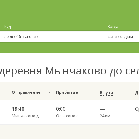
Куда
Когда
на все дни
деревня Мынчаково до се
Отправление
Прибытие
В пути
19:40
0:00
—
Мынчаково д.
Остахово с.
24 км