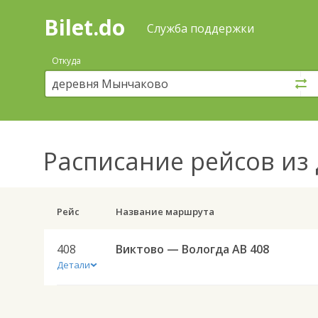
Bilet.do
—
Bilet.do
Поиск
Служба поддержки
и
покупка
Откуда
билетов
на
автобус
онлайн
Расписание рейсов
из 
Рейс
Название маршрута
408
Виктово — Вологда АВ 408
Детали