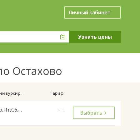
Личный кабинет
ло Остахово
Дни курсирования
Тариф
Ср,Пт,Сб,Вс
—
Выбрать