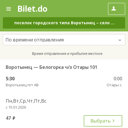
Bilet.do
—
Bilet.do
Поиск
и
покупка
поселок городского типа Воротынец
–
село Отары
билетов
на
автобус
По времени отправления
онлайн
Время отправления и прибытия местное
Воротынец — Белогорка ч/з Отары 101
5:30
0:00
Воротынец пгт АВ
Отары с.
Пн,Вт,Ср,Чт,Пт,Вс
с 15.01.2026
47
руб.
Выбрать