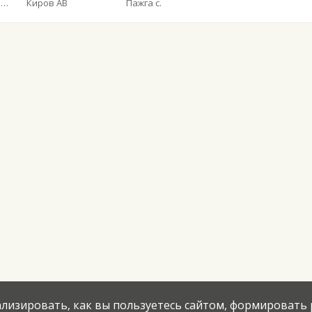
Общество с ограниченной ответственностью «Ухтинское автотранспортное предприятие»
Киров АВ
Пажга с.
нализировать, как вы пользуетесь сайтом, формировать