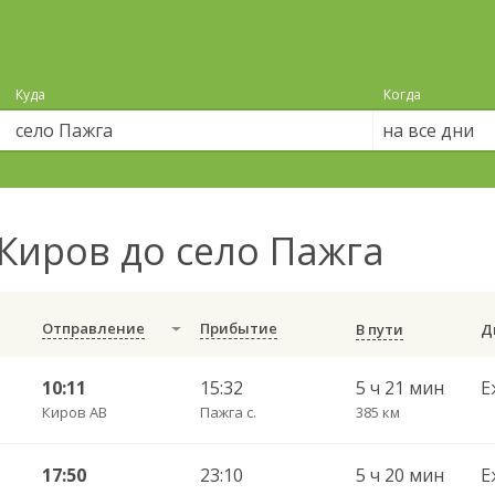
Куда
Когда
на все дни
Киров до село Пажга
Отправление
Прибытие
В пути
10:11
15:32
5 ч 21 мин
Е
Киров АВ
Пажга с.
385 км
17:50
23:10
5 ч 20 мин
Е