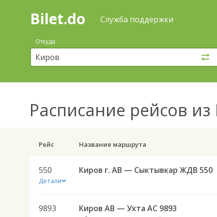
Bilet.do
—
Bilet.do
Поиск
Служба поддержки
и
покупка
Откуда
билетов
на
автобус
онлайн
Расписание рейсов
из 
Рейс
Название маршрута
550
Киров г. АВ — Сыктывкар ЖДВ 550
Детали
9893
Киров АВ — Ухта АС 9893