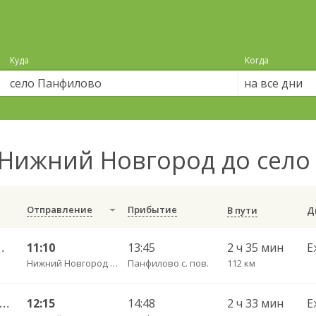
Куда
Когда
на все дни
Нижний Новгород до сел
Отправление
Прибытие
В пути
знесенское 1653
11:10
13:45
2 ч 35 мин
Е
Нижний Новгород Щербинки
Панфилово с. пов.
112 км
ний Новгород — Первомайск 1652
12:15
14:48
2 ч 33 мин
Е