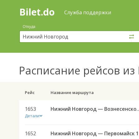
Bilet.do
—
Bilet.do
Поиск
Служба поддержки
и
покупка
Откуда
билетов
на
автобус
онлайн
Расписание рейсов
из 
Рейс
Название маршрута
1653
Нижний Новгород — Во
Детали
1652
Ниж