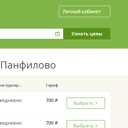
Личный кабинет
о Панфилово
Дни курсирования
Тариф
жедневно
700
руб.
Выбрать
жедневно
700
руб.
Выбрать