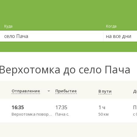
Куда
Когда
на все дни
Верхотомка до село Пача
Отправление
Прибытие
В пути
16:35
17:35
1 ч
П
Верхотомка поворот пов.
Пача с.
50 км
с 