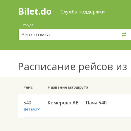
Bilet.do
—
Bilet.do
Поиск
Служба поддержки
и
покупка
Откуда
билетов
на
автобус
онлайн
Расписание рейсов
из 
Рейс
Название маршрута
540
Кемерово АВ — Пача 540
Детали