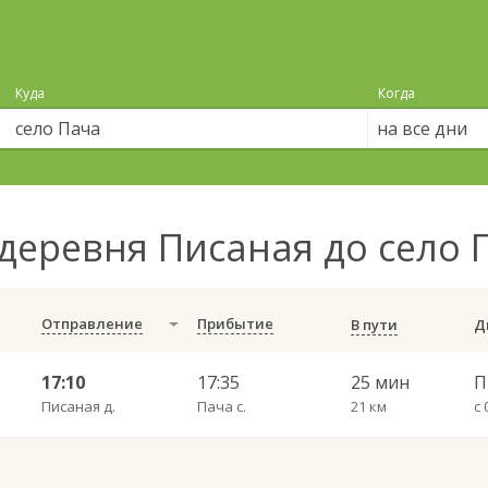
Куда
Когда
на все дни
деревня Писаная до село
Отправление
Прибытие
В пути
17:10
17:35
25 мин
П
Писаная д.
Пача с.
21 км
с 