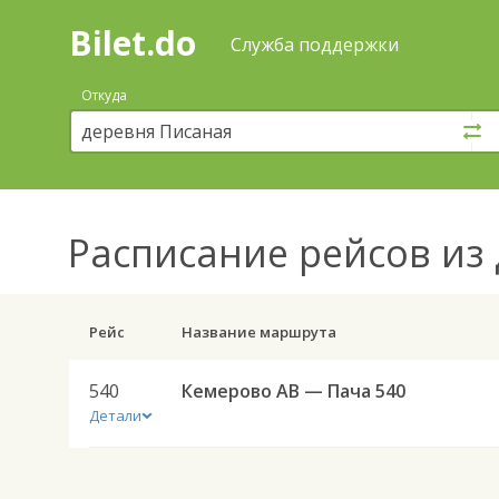
Bilet.do
—
Bilet.do
Поиск
Служба поддержки
и
покупка
Откуда
билетов
на
автобус
онлайн
Расписание рейсов
из 
Рейс
Название маршрута
540
Кемерово АВ — Пача 540
Детали