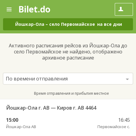
Bilet.do
—
Bilet.do
Поиск
и
покупка
Йошкар-Ола
–
село Первомайское
на все дни
билетов
на
автобус
Активного расписания рейсов из Йошкар-Ола до
онлайн
село Первомайское не найдено, отображено
архивное расписание
По времени отправления
Время отправления и прибытия местное
Йошкар-Ола г. АВ — Киров г. АВ 4464
15:00
16:45
Йошкар-Ола АВ
Первомайское с.