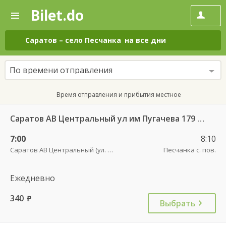
Bilet.do
—
Bilet.do
Поиск
и
покупка
Саратов
–
село Песчанка
на все дни
билетов
на
автобус
По времени отправления
онлайн
Время отправления и прибытия местное
Саратов АВ Центральный ул им Пугачева 179 А — Петровск (ул Московская 101)
7:00
8:10
Саратов АВ Центральный (ул. им. Пугачева, 179 А)
Песчанка с. пов.
Ежедневно
340
руб.
Выбрать