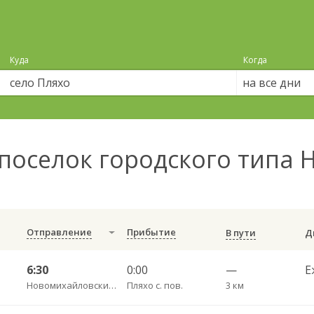
Куда
Когда
на все дни
поселок городского типа
Отправление
Прибытие
В пути
6:30
0:00
—
Е
Новомихайловский пгт АС
Пляхо с. пов.
3 км