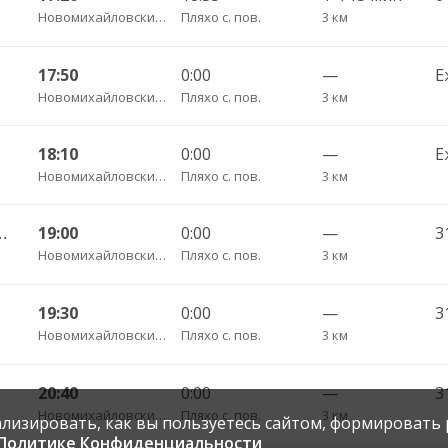
Новомихайловский пгт АС
Пляхо с. пов.
3 км
17:50
0:00
—
Е
Новомихайловский пгт АС
Пляхо с. пов.
3 км
18:10
0:00
—
Е
Новомихайловский пгт АС
Пляхо с. пов.
3 км
 Джубга пгт АС 180
19:00
0:00
—
3
Новомихайловский пгт АС
Пляхо с. пов.
3 км
19:30
0:00
—
3
Новомихайловский пгт АС
Пляхо с. пов.
3 км
20:40
0:00
—
3
Новомихайловский пгт АС
Пляхо с. пов.
3 км
нализировать, как вы пользуетесь сайтом, формировать
Политике Конфиденциальности