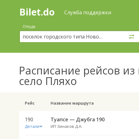
Bilet.do
—
Bilet.do
Поиск
Служба поддержки
и
покупка
Откуда
билетов
на
автобус
онлайн
Расписание рейсов
из 
село Пляхо
Рейс
Название маршрута
190
Туапсе — Джубга 190
Детали
ИП Зинаков Д.А.