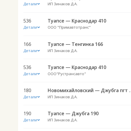
Детали
ИП Зинаков Д.А.
536
Туапсе — Краснодар 410
Детали
ООО "Примавтотранс"
166
Туапсе — Тенгинка 166
Детали
ИП Зинаков Д.А.
536
Туапсе — Краснодар 410
Детали
ООО"Рустрансавто"
180
Новомихайловский —
Детали
ИП Зинаков Д.А.
190
Туапсе — Джубга 190
Детали
ИП Зинаков Д.А.