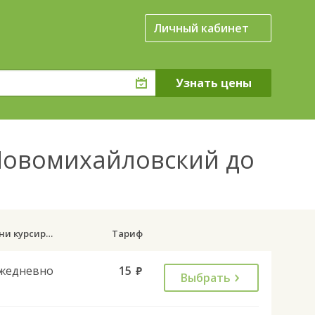
Личный кабинет
 Новомихайловский до
Дни курсирования
Тариф
жедневно
15
руб.
Выбрать