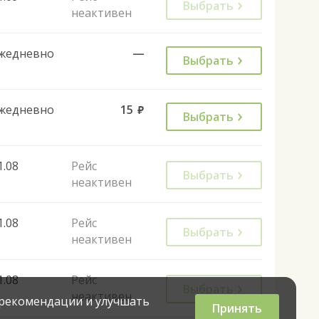
Выбрать
неактивен
жедневно
—
Выбрать
жедневно
15
руб.
Выбрать
1.08
Рейс
Выбрать
неактивен
1.08
Рейс
Выбрать
неактивен
1.08
Рейс
Выбрать
неактивен
 рекомендации и улучшать
Принять