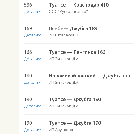
536
Туапсе — Краснодар 410
Детали
ООО"Рустрансавто"
169
Псебе— Джубга 189
Детали
ИП Шхалахов И.С.
166
Туапсе — Тенгинка 166
Детали
ИП Зинаков Д.А.
180
Новомихайловский —
Детали
ИП Зинаков Д.А.
190
Туапсе — Джубга 190
Детали
ИП Зинаков Д.А.
190
Туапсе — Джубга 190
Детали
ИП Арутюнов