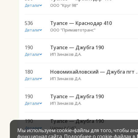
Детали
ООО "Круг 98"
536
Туапсе — Краснодар 410
Детали
ООО "Примавтотранс"
190
Туапсе — Джубга 190
Детали
ИП Зинаков Д.А.
180
Новомихайловский —
Детали
ИП Зинаков Д.А.
190
Туапсе — Джубга 190
Детали
ИП Зинаков Д.А.
190
Туапсе — Джубга 190
Детали
Цапин А.С.ИП
Мы используем cookie-файлы для того, чтобы а
функционал сайта. Подробнее о cookie-файлах в