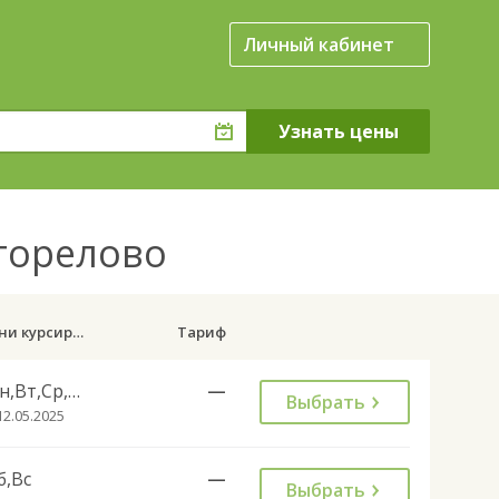
Личный кабинет
огорелово
Дни курсирования
Тариф
Пн,Вт,Ср,Чт,Пт
—
Выбрать
12.05.2025
б,Вс
—
Выбрать