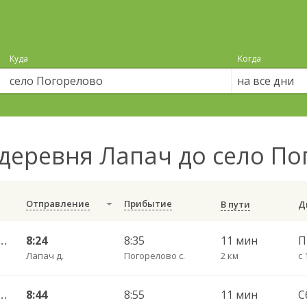
Куда
Когда
на все дни
деревня Лапач до село П
Отправление
Прибытие
В пути
елово (Вологодский) ч/з Новый Источник 422
8:24
8:35
11 мин
Лапач д.
Погорелово с.
2 км
с 
елово (Вологодский) ч/з Новый Источник 422
8:44
8:55
11 мин
С