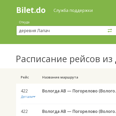
Bilet.do
—
Bilet.do
Поиск
Служба поддержки
и
покупка
Откуда
билетов
на
автобус
онлайн
Расписание рейсов
из 
Рейс
Название маршрута
422
Вологда АВ — Погор
Детали
422
Вологда АВ — Погор