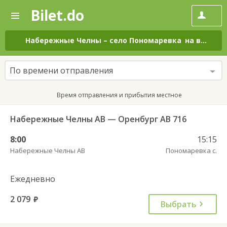
Bilet.do
—
Bilet.do
Поиск
и
покупка
Набережные Челны
–
село Пономаревка
на все дни
билетов
на
автобус
По времени отправления
онлайн
Время отправления и прибытия местное
Набережные Челны АВ — Оренбург АВ 716
8:00
15:15
Набережные Челны АВ
Пономаревка с.
Ежедневно
2 079
руб.
Выбрать