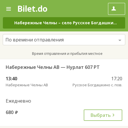
Bilet.do
—
Bilet.do
Поиск
и
покупка
Набережные Челны
–
село Русское Богдашкино
на 
билетов
на
автобус
По времени отправления
онлайн
Время отправления и прибытия местное
Набережные Челны АВ — Нурлат 607 РТ
13:40
17:20
Набережные Челны АВ
Русское Богдашкино с. пов.
Ежедневно
680
руб.
Выбрать