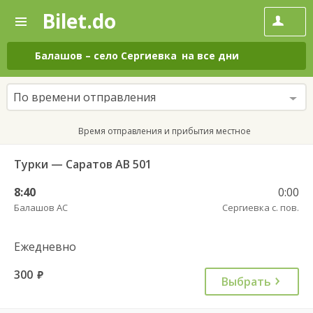
Bilet.do
—
Bilet.do
Поиск
и
покупка
Балашов
–
село Сергиевка
на все дни
билетов
на
автобус
По времени отправления
онлайн
Время отправления и прибытия местное
Турки — Саратов АВ 501
8:40
0:00
Балашов АС
Сергиевка с. пов.
Ежедневно
300
руб.
Выбрать