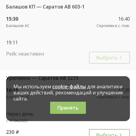
Балашов КП — Саратов АВ 603-1
15:30
16:40
Балашов АС
Сергиевка с. пов.
19.11
Рейс неактивен
Выбрать
Урюпинск — Саратов АВ 3273
Мы используем
cookie-файлы
для аналитики
16:15
17:20
ваших действий, рекомендаций и улучшения
Балашов АС
Сергиевка с. пов.
сайта.
Принять
Через день
с 17.04.2025
230
руб.
Выбрать