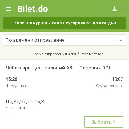
Bilet.do
—
Bilet.do
Поиск
и
покупка
село Шемурша
–
село Скугареевка
на все дни
билетов
на
автобус
По времени отправления
онлайн
Время отправления и прибытия местное
Чебоксары Центральный АВ — Тереньга 771
15:29
18:02
Шемурша с.
Скугареевка с.
Пн,Вт,Чт,Пт,Сб,Вс
с 01.08.2020
—
Выбрать