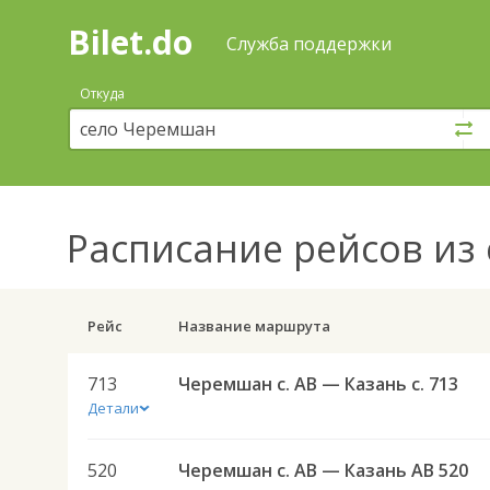
Bilet.do
—
Bilet.do
Поиск
Служба поддержки
и
покупка
Откуда
билетов
на
автобус
онлайн
Расписание рейсов
из 
Рейс
Название маршрута
713
Черемшан с. АВ — Казань с. 713
Детали
520
Черемшан с. АВ — Казань АВ 520