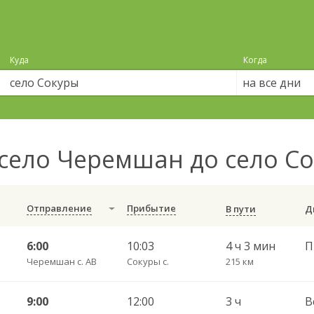
Куда
Когда
на все дни
село Черемшан до село С
Отправление
Прибытие
В пути
6:00
10:03
4 ч 3 мин
Черемшан с. АВ
Сокуры с.
215 км
9:00
12:00
3 ч
В