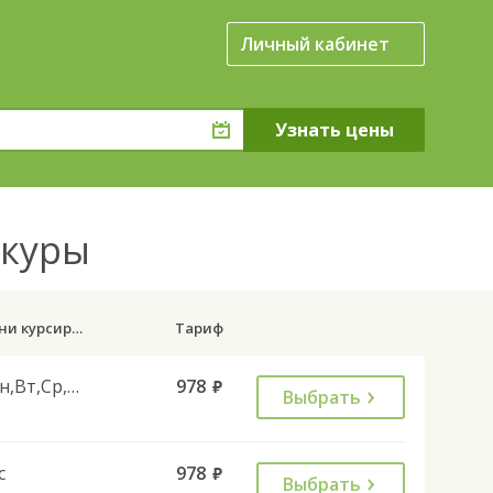
Личный кабинет
окуры
Дни курсирования
Тариф
Пн,Вт,Ср,Чт,Пт,Сб
978
руб.
Выбрать
с
978
руб.
Выбрать