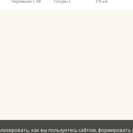
Черемшан с. АВ
Сокуры с.
215 км
нализировать, как вы пользуетесь сайтом, формировать