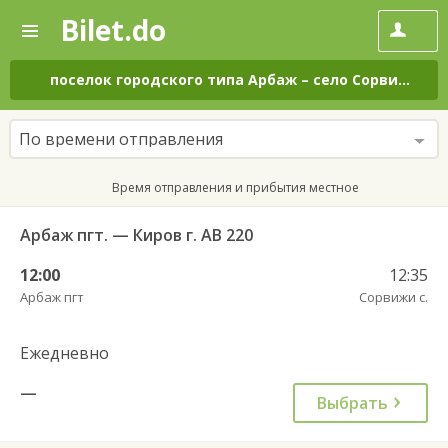
Bilet.do
—
Bilet.do
Поиск
и
покупка
поселок городского типа Арбаж
–
село Сорвижи
на
билетов
на
автобус
По времени отправления
онлайн
Время отправления и прибытия местное
Арбаж пгт. — Киров г. АВ 220
12:00
12:35
Арбаж пгт
Сорвижи с.
Ежедневно
—
Выбрать