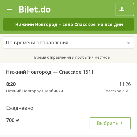
Bilet.do
—
Bilet.do
Поиск
и
покупка
Нижний Новгород
–
село Спасское
на все дни
билетов
на
автобус
По времени отправления
онлайн
Время отправления и прибытия местное
Нижний Новгород — Спасское 1511
8:20
11:26
Нижний Новгород Щербинки
Спасское с. АС
Ежедневно
700
руб.
Выбрать