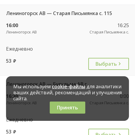
Лениногорск АВ — Старая Письмянка с. 115
16:00
16:25
Лениногорск АВ
Старая Письмянка с.
Ежедневно
53
руб.
Выбрать
Лениногорск АВ — Бугульма АВ г.
Мы используем
cookie-файлы
для аналитики
ваших действий, рекомендаций и улучшения
16:30
0:00
сайта.
Лениногорск АВ
Старая Письмянка с.
Принять
Ежедневно
53
руб.
Выбрать