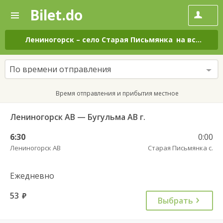
Bilet.do
—
Bilet.do
Поиск
и
покупка
Лениногорск
–
село Старая Письмянка
на все дни
билетов
на
автобус
По времени отправления
онлайн
Время отправления и прибытия местное
Лениногорск АВ — Бугульма АВ г.
6:30
0:00
Лениногорск АВ
Старая Письмянка с.
Ежедневно
53
руб.
Выбрать