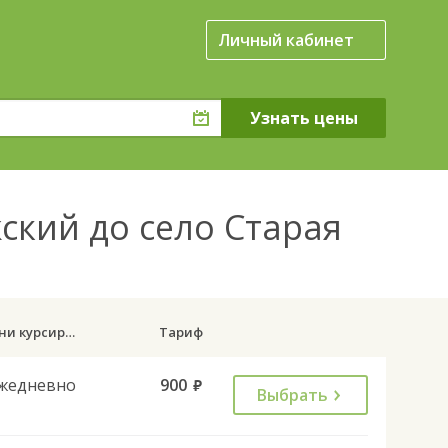
Личный кабинет
ский до село Старая
Дни курсирования
Тариф
жедневно
900
руб.
Выбрать