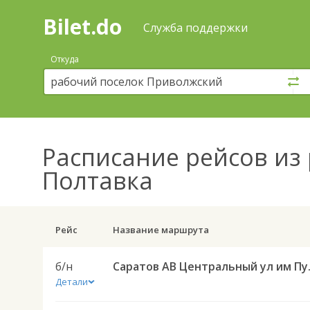
Bilet.do
—
Bilet.do
Поиск
Служба поддержки
и
покупка
Откуда
билетов
на
автобус
онлайн
Расписание рейсов
из 
Полтавка
Рейс
Название маршрута
б/н
Саратов АВ Цен
Детали