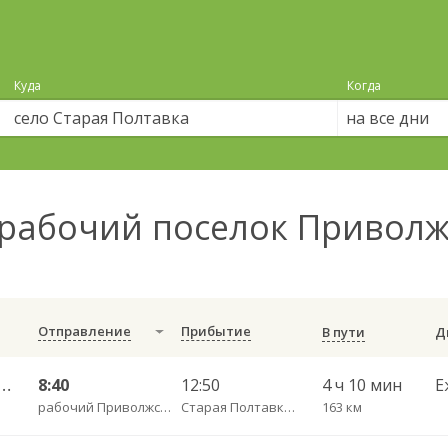
Куда
Когда
на все дни
рабочий поселок Приволж
Отправление
Прибытие
В пути
тральный ул им Пугачева 179 А — Старая Полтавка
8:40
12:50
4 ч 10 мин
Е
рабочий Приволжский п.
Старая Полтавка с.
163 км