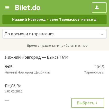
Bilet.do
—
Bilet.do
Поиск
и
покупка
Нижний Новгород
–
село Таремское
на все дни
билетов
на
автобус
По времени отправления
онлайн
Время отправления и прибытия местное
Нижний Новгород — Выкса 1614
9:05
10:15
Нижний Новгород Щербинки
Таремское с.
Пт,Сб,Вс
с 05.05.2026
—
Выбрать