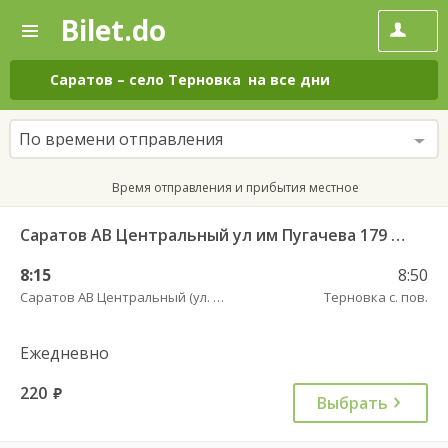
Bilet.do
—
Bilet.do
Поиск
и
покупка
Саратов
–
село Терновка
на все дни
билетов
на
автобус
По времени отправления
онлайн
Время отправления и прибытия местное
Саратов АВ Центральный ул им Пугачева 179 А — Старая Полтавка
8:15
8:50
Саратов АВ Центральный (ул. им. Пугачева, 179 А)
Терновка с. пов.
Ежедневно
220
руб.
Выбрать