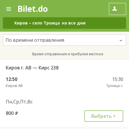
Bilet.do
—
Bilet.do
Поиск
и
покупка
Киров
–
село Троица
на все дни
билетов
на
автобус
По времени отправления
онлайн
Время отправления и прибытия местное
Киров г. АВ — Кирс 238
12:50
15:30
Киров АВ
Троица с.
Пн,Ср,Пт,Вс
800
руб.
Выбрать