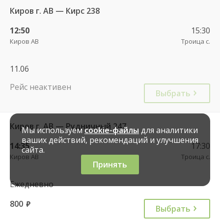
Киров г. АВ — Кирс 238
12:50
15:30
Киров АВ
Троица с.
11.06
Рейс неактивен
Выбрать
Киров г. АВ — Рудничный 247
Мы используем
cookie-файлы
для аналитики
ваших действий, рекомендаций и улучшения
14:35
17:30
сайта.
Киров АВ
Троица с.
Принять
Ежедневно
800
руб.
Выбрать