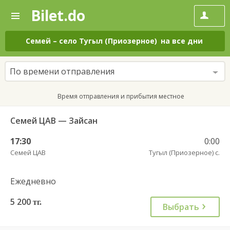
Bilet.do
—
Bilet.do
Поиск
и
покупка
Семей
–
село Тугыл (Приозерное)
на все дни
билетов
на
автобус
По времени отправления
онлайн
Время отправления и прибытия местное
Семей ЦАВ — Зайсан
17:30
0:00
Семей ЦАВ
Тугыл (Приозерное) с.
Ежедневно
5 200
тг.
Выбрать