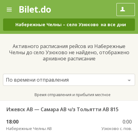
Bilet.do
—
Bilet.do
Поиск
и
покупка
Набережные Челны
–
село Узюково
на все дни
билетов
на
автобус
Активного расписания рейсов из Набережные
онлайн
Челны до село Узюково не найдено, отображено
архивное расписание
По времени отправления
Время отправления и прибытия местное
Ижевск АВ — Самара АВ ч/з Тольятти АВ 815
18:00
0:00
Набережные Челны АВ
Узюково с. пов.