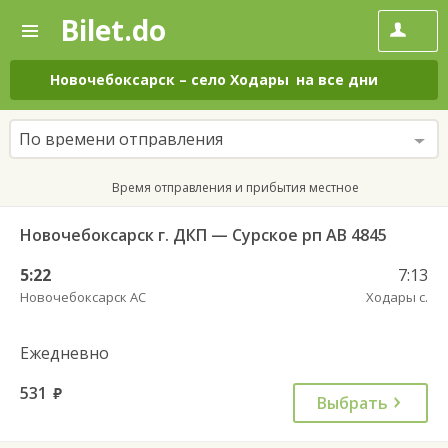
Bilet.do
—
Bilet.do
Поиск
и
покупка
Новочебоксарск
–
село Ходары
на все дни
билетов
на
автобус
По времени отправления
онлайн
Время отправления и прибытия местное
Новочебоксарск г. ДКП — Сурское рп АВ 4845
5:22
7:13
Новочебоксарск АС
Ходары с.
Ежедневно
531
руб.
Выбрать