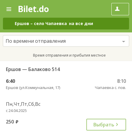
Bilet.do
—
Bilet.do
Поиск
и
покупка
Ершов
–
село Чапаевка
на все дни
билетов
на
автобус
По времени отправления
онлайн
Время отправления и прибытия местное
Ершов — Балаково 514
6:40
8:10
Ершов (ул.Коммунальная, 17)
Чапаевка с. пов.
Пн,Чт,Пт,Сб,Вс
с 24.04.2025
250
руб.
Выбрать