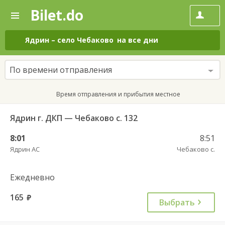
Bilet.do
—
Bilet.do
Поиск
и
покупка
Ядрин
–
село Чебаково
на все дни
билетов
на
автобус
По времени отправления
онлайн
Время отправления и прибытия местное
Ядрин г. ДКП — Чебаково с. 132
8:01
8:51
Ядрин АС
Чебаково с.
Ежедневно
165
руб.
Выбрать